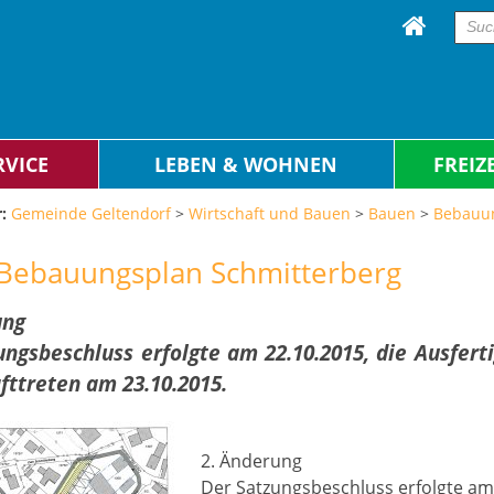
RVICE
LEBEN & WOHNEN
FREIZ
:
Gemeinde Geltendorf
>
Wirtschaft und Bauen
>
Bauen
>
Bebauun
 Bebauungsplan Schmitterberg
ung
ungsbeschluss erfolgte am 22.10.2015, die Ausfer
fttreten am 23.10.2015.
2. Änderung
Der Satzungsbeschluss erfolgte am 