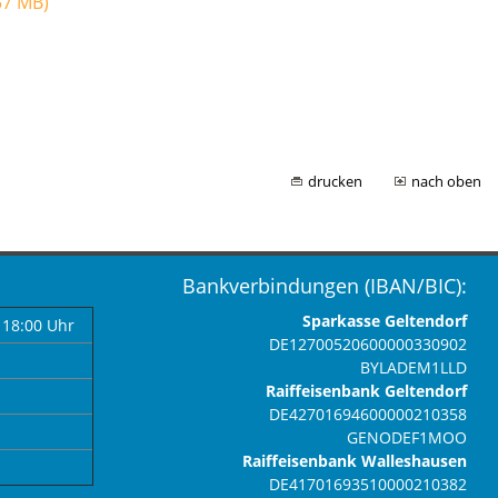
57 MB)
drucken
nach oben
Bankverbindungen (IBAN/BIC):
Sparkasse Geltendorf
 18:00 Uhr
DE12700520600000330902
BYLADEM1LLD
Raiffeisenbank Geltendorf
DE42701694600000210358
GENODEF1MOO
Raiffeisenbank Walleshausen
DE41701693510000210382