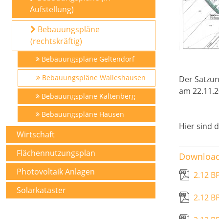
Aufstellung)
Bebauungspläne
(rechtskräftig)
Bebauungspläne Geltendorf
Bebauungspläne Walleshausen
Der Satzun
am 22.11.2
Bebauungspläne Kaltenberg
Bebauungspläne Hausen
Hier sind 
Wirtschaft
Flächennutzungsplan
Downloa
Photovoltaik Anlagen
2.12 B
Solarkataster
2.12 B