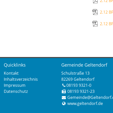
2.12 B
2.12 B
2.12 B
Quicklinks
Gemeinde Geltendorf
Kontakt
Schulstraße 13
Inhaltsverzeichnis
82269 Geltendorf
Impressum
08193 9321-0
Datenschutz
08193 9321-23
Gemeinde@Geltendorf.
www.geltendorf.de