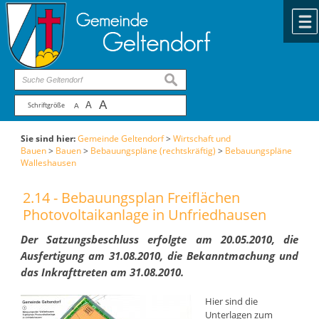
Zum Inhalt
,
zur Navigation
oder
zur Startseite
springen.
chließen
suchen
A
A
Schriftgröße
A
Sie sind hier:
Gemeinde Geltendorf
>
Wirtschaft und
Bauen
>
Bauen
>
Bebauungspläne (rechtskräftig)
>
Bebauungspläne
Walleshausen
2.14 - Bebauungsplan Freiflächen
Photovoltaikanlage in Unfriedhausen
Der Satzungsbeschluss erfolgte am 20.05.2010, die
Ausfertigung am 31.08.2010, die Bekanntmachung und
das Inkrafttreten am 31.08.2010.
Hier sind die
Unterlagen zum