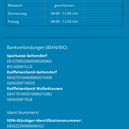
Mittwoch
geschlossen
Donnerstag
08:00 - 12:00 Uhr
Freitag
08:00 - 12:00 Uhr
Bankverbindungen (IBAN/BIC):
Sparkasse Geltendorf
DE12700520600000330902
BYLADEM1LLD
Raiffeisenbank Geltendorf
DE42701694600000210358
GENODEF1MOO
Raiffeisenbank Walleshausen
DE41701693510000210382
GENODEF1ELB
Ident-Nummern:
SEPA-Gläubiger-Identifikationsnummer:
DE62ZZZ00000006322