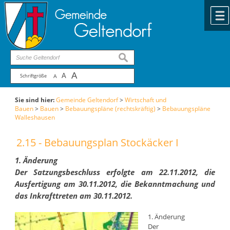
Zum Inhalt
,
zur Navigation
oder
zur Startseite
springen.
chließen
suchen
A
A
Schriftgröße
A
Sie sind hier:
Gemeinde Geltendorf
>
Wirtschaft und
Bauen
>
Bauen
>
Bebauungspläne (rechtskräftig)
>
Bebauungspläne
Walleshausen
2.15 - Bebauungsplan Stockäcker I
1. Änderung
Der Satzungsbeschluss erfolgte am 22.11.2012, die
Ausfertigung am 30.11.2012, die Bekanntmachung und
das Inkrafttreten am 30.11.2012.
1. Änderung
Der