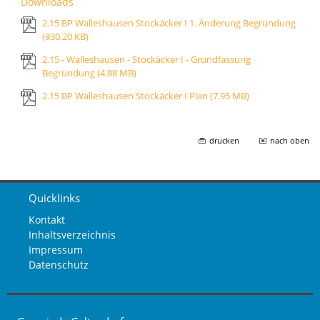
Downloads
2.15 BP Walleshausen Stockäcker I 1. Änderung Begründung
(930.20 KB)
2.15 - Walleshausen - Stockäcker I - Grundfassung
Begründung
(4.88 MB)
2.15 BP Walleshausen Stockäcker I Plan
(7.95 MB)
drucken
nach oben
Quicklinks
Kontakt
Inhaltsverzeichnis
Impressum
Datenschutz