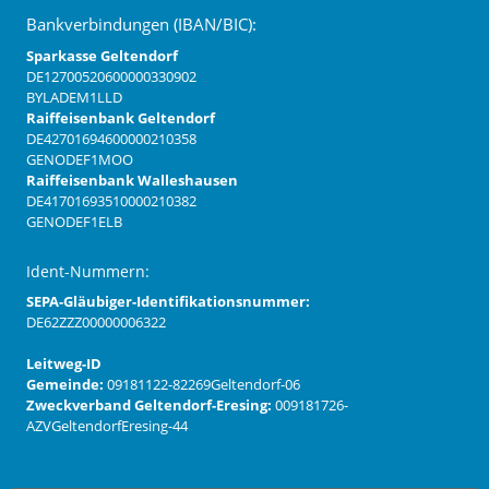
Bankverbindungen (IBAN/BIC):
Sparkasse Geltendorf
DE12700520600000330902
BYLADEM1LLD
Raiffeisenbank Geltendorf
DE42701694600000210358
GENODEF1MOO
Raiffeisenbank Walleshausen
DE41701693510000210382
GENODEF1ELB
Ident-Nummern:
SEPA-Gläubiger-Identifikationsnummer:
DE62ZZZ00000006322
Leitweg-ID
Gemeinde:
09181122-82269Geltendorf-06
Zweckverband Geltendorf-Eresing:
009181726-
AZVGeltendorfEresing-44