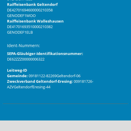
Raiffeisenbank Geltendorf
DE42701694600000210358
GENODEF1MOO
Raiffeisenbank Walleshausen
DE41701693510000210382
GENODEF1ELB
Ident-Nummern:
SEPA-Gläubiger-Identifikationsnummer:
DE62ZZZ00000006322
Leitweg-ID
Gemeinde:
09181122-82269Geltendorf-06
Zweckverband Geltendorf-Eresing:
009181726-
AZVGeltendorfEresing-44