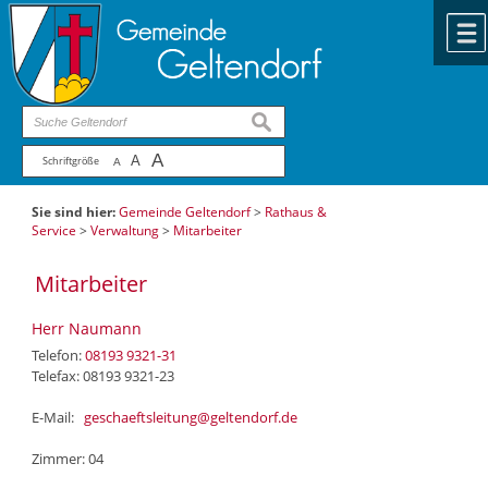
Zum Inhalt
,
zur Navigation
oder
zur Startseite
springen.
chließen
suchen
A
A
Schriftgröße
A
Sie sind hier:
Gemeinde Geltendorf
>
Rathaus &
Service
>
Verwaltung
>
Mitarbeiter
Mitarbeiter
Herr Naumann
Telefon:
08193 9321-31
Telefax: 08193 9321-23
E-Mail:
geschaeftsleitung@geltendorf.de
Zimmer: 04