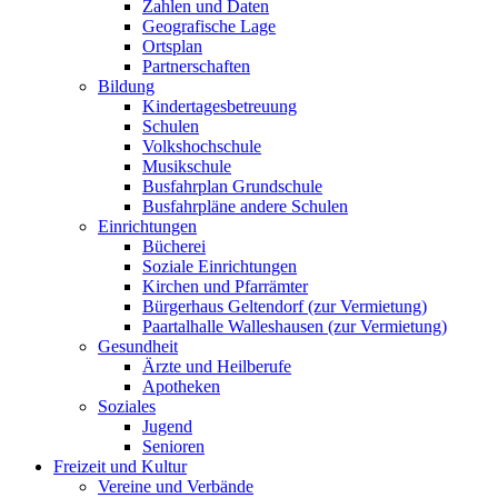
Zahlen und Daten
Geografische Lage
Ortsplan
Partnerschaften
Bildung
Kindertagesbetreuung
Schulen
Volkshochschule
Musikschule
Busfahrplan Grundschule
Busfahrpläne andere Schulen
Einrichtungen
Bücherei
Soziale Einrichtungen
Kirchen und Pfarrämter
Bürgerhaus Geltendorf (zur Vermietung)
Paartalhalle Walleshausen (zur Vermietung)
Gesundheit
Ärzte und Heilberufe
Apotheken
Soziales
Jugend
Senioren
Freizeit und Kultur
Vereine und Verbände