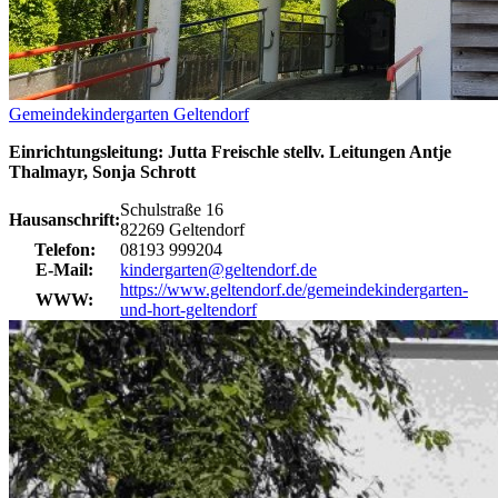
Gemeindekindergarten Geltendorf
Einrichtungsleitung: Jutta Freischle stellv. Leitungen Antje
Thalmayr, Sonja Schrott
Schulstraße 16
Hausanschrift:
82269 Geltendorf
Telefon:
08193 999204
E-Mail:
kindergarten@geltendorf.de
https://www.geltendorf.de/gemeindekindergarten-
WWW:
und-hort-geltendorf