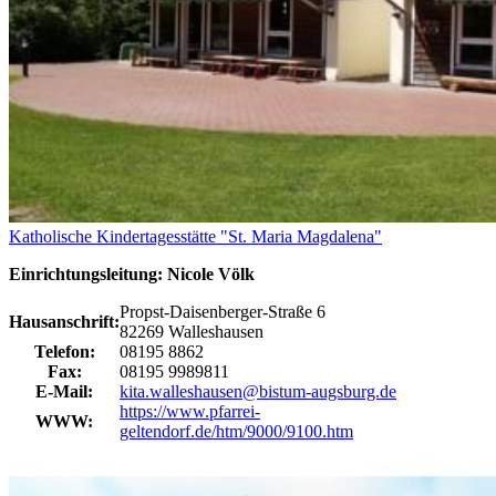
Katholische Kindertagesstätte "St. Maria Magdalena"
Einrichtungsleitung: Nicole Völk
Propst-Daisenberger-Straße 6
Hausanschrift:
82269 Walleshausen
Telefon:
08195 8862
Fax:
08195 9989811
E-Mail:
kita.walleshausen@bistum-augsburg.de
https://www.pfarrei-
WWW:
geltendorf.de/htm/9000/9100.htm