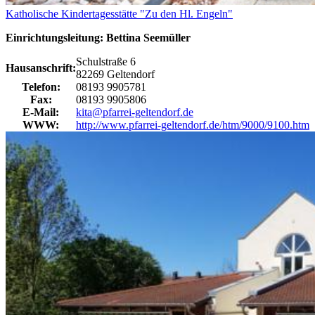
Katholische Kindertagesstätte "Zu den Hl. Engeln"
Einrichtungsleitung: Bettina Seemüller
Schulstraße 6
Hausanschrift:
82269 Geltendorf
Telefon:
08193 9905781
Fax:
08193 9905806
E-Mail:
kita@pfarrei-geltendorf.de
WWW:
http://www.pfarrei-geltendorf.de/htm/9000/9100.htm