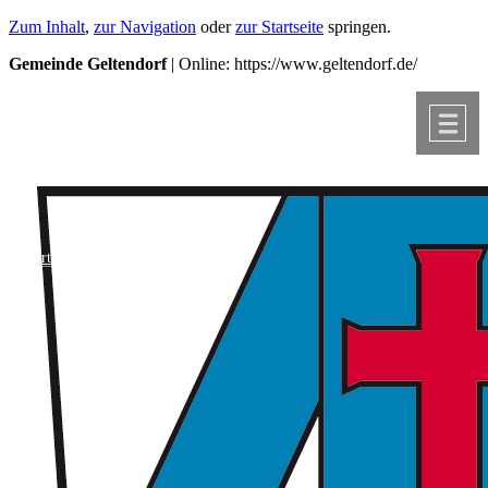
Zum Inhalt
,
zur Navigation
oder
zur Startseite
springen.
chließen
Gemeinde Geltendorf
| Online: https://www.geltendorf.de/
Me
ung
ndergarten
te
r