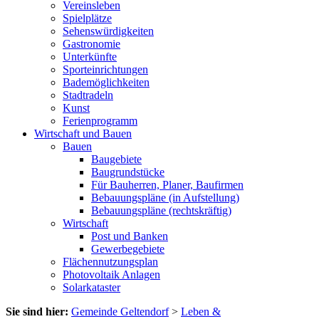
Vereinsleben
Spielplätze
Sehenswürdigkeiten
Gastronomie
Unterkünfte
Sporteinrichtungen
Bademöglichkeiten
Stadtradeln
Kunst
Ferienprogramm
Wirtschaft und Bauen
Bauen
Baugebiete
Baugrundstücke
Für Bauherren, Planer, Baufirmen
Bebauungspläne (in Aufstellung)
Bebauungspläne (rechtskräftig)
Wirtschaft
Post und Banken
Gewerbegebiete
Flächennutzungsplan
Photovoltaik Anlagen
Solarkataster
Sie sind hier:
Gemeinde Geltendorf
>
Leben &