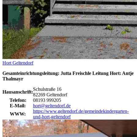
Hort Geltendorf
Gesamteinrichtungsleitung: Jutta Freischle Leitung Hort: Antje
Thalmayr
Schulstraße 16
Hausanschrift:
82269 Geltendorf
Telefon:
08193 999205
E-Mail:
hort@geltendorf.de
https://www.geltendorf.de/gemeindekindergarten-
WWW:
und-hort-geltendorf